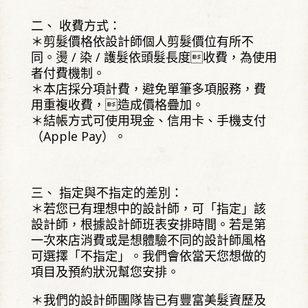
二、 收費方式：
＊剪髮價格依設計師個人剪髮價位有所不
同。燙 / 染 / 護髮依頭髮長度收費，為使用
者付費機制。
＊本店採分項計費，避免單筆多項服務，費
用重複收費，造成價格疊加。
＊結帳方式可使用現金、信用卡、手機支付
（Apple Pay）。
三、 指定與不指定的差別：
＊若您已有理想中的設計師，可「指定」該
設計師，根據設計師班表安排時間。若是第
一次來店消費或是想體驗不同的設計師風格
可選擇「不指定」。我們會依當天您想做的
項目及預約狀況幫您安排。
＊我們的設計師團隊皆已有豐富美髮資歷及