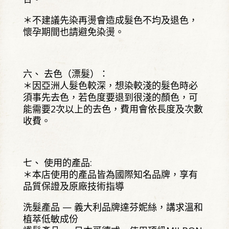
＊不建議先染再燙會造成髮色不均及退色，
懷孕期間也請避免染燙。
六、 去色（漂髮）：
＊因亞洲人髮色較深，想染較淺的髮色時必
須事先去色，若色度要退到很淺的顏色，可
能需要2次以上的去色，費用會依長度及次數
收費。
七、 使用的產品:
＊本店使用的產品皆為國際知名品牌，享有
品質保證及原廠技術指導
洗髮產品 — 義大利品牌達芬妮絲，講求溫和
植萃低敏成份